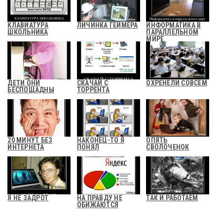
КЛАВИАТУРА
ЛИЧИНКА ГЕЙМЕРА
ИНФОРМАТИКА В
ШКОЛЬНИКА
ПАРАЛЛЕЛЬНОМ
МИРЕ
ДЕТИ ОНИ
СКАЧАЙ С
ОХРЕНЕЛИ СОВСЕМ
БЕСПОЩАДНЫ
ТОРРЕНТА
20 МИНУТ БЕЗ
НАКОНЕЦ-ТО Я
ОПЯТЬ
ИНТЕРНЕТА
ПОНЯЛ
СВОЛОЧЕНОК
Я НЕ ЗАДРОТ
НА ПРАВДУ НЕ
ТАК И РАБОТАЕМ
ОБИЖАЮТСЯ