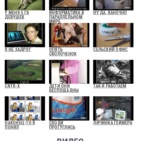
У МЕНЯ 5 ГБ
ИНФОРМАТИКА В
НУ ДА, КАНЕЧНО
ДЕВУШЕК
ПАРАЛЛЕЛЬНОМ
МИРЕ
Я НЕ ЗАДРОТ
ОПЯТЬ
СЕЛЬСКИЙ ОФИС
СВОЛОЧЕНОК
CNTR-X
ДЕТИ ОНИ
ТАК И РАБОТАЕМ
БЕСПОЩАДНЫ
НАКОНЕЦ-ТО Я
СХОДИ
ЛИЧИНКА ГЕЙМЕРА
ПОНЯЛ
ПРОГУГЛИСЬ