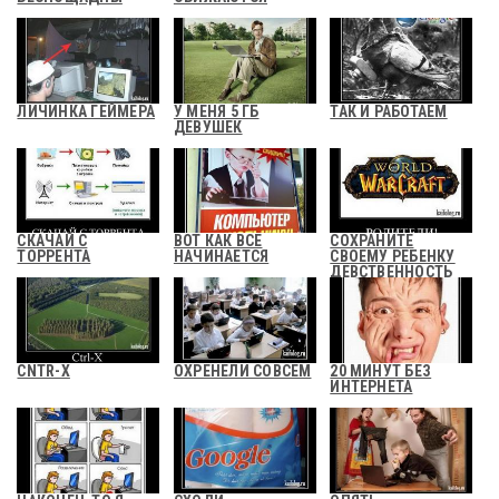
ЛИЧИНКА ГЕЙМЕРА
У МЕНЯ 5 ГБ
ТАК И РАБОТАЕМ
ДЕВУШЕК
СКАЧАЙ С
ВОТ КАК ВСЕ
СОХРАНИТЕ
ТОРРЕНТА
НАЧИНАЕТСЯ
СВОЕМУ РЕБЕНКУ
ДЕВСТВЕННОСТЬ
CNTR-X
ОХРЕНЕЛИ СОВСЕМ
20 МИНУТ БЕЗ
ИНТЕРНЕТА