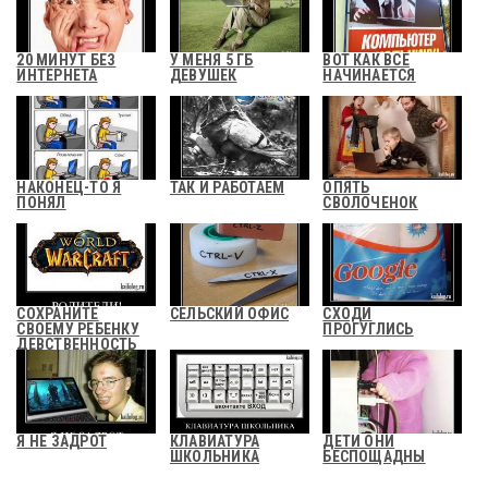
20 МИНУТ БЕЗ
У МЕНЯ 5 ГБ
ВОТ КАК ВСЕ
ИНТЕРНЕТА
ДЕВУШЕК
НАЧИНАЕТСЯ
НАКОНЕЦ-ТО Я
ТАК И РАБОТАЕМ
ОПЯТЬ
ПОНЯЛ
СВОЛОЧЕНОК
СОХРАНИТЕ
СЕЛЬСКИЙ ОФИС
СХОДИ
СВОЕМУ РЕБЕНКУ
ПРОГУГЛИСЬ
ДЕВСТВЕННОСТЬ
Я НЕ ЗАДРОТ
КЛАВИАТУРА
ДЕТИ ОНИ
ШКОЛЬНИКА
БЕСПОЩАДНЫ