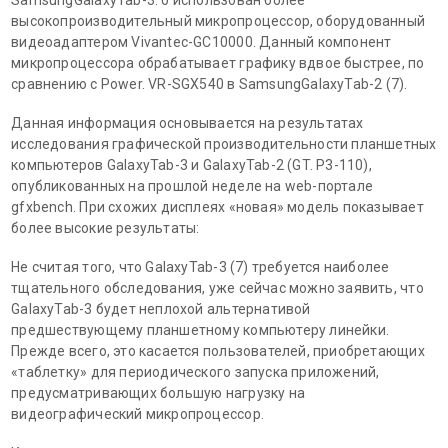
высокопроизводительный микропроцессор, оборудованный
видеоадаптером Vivantec-GC10000. Данный компонент
микропроцессора обрабатывает графику вдвое быстрее, по
сравнению с Power. VR-SGX540 в SamsungGalaxyTab-2 (7).
Данная информация основывается на результатах
исследования графической производительности планшетных
компьютеров GalaxyTab-3 и GalaxyTab-2 (GT. P3-110),
опубликованных на прошлой неделе на web-портале
gfxbench. При схожих дисплеях «новая» модель показывает
более высокие результаты:
Не считая того, что GalaxyTab-3 (7) требуется наиболее
тщательного обследования, уже сейчас можно заявить, что
GalaxyTab-3 будет неплохой альтернативой
предшествующему планшетному компьютеру линейки.
Прежде всего, это касается пользователей, приобретающих
«таблетку» для периодического запуска приложений,
предусматривающих большую нагрузку на
видеографический микропроцессор.