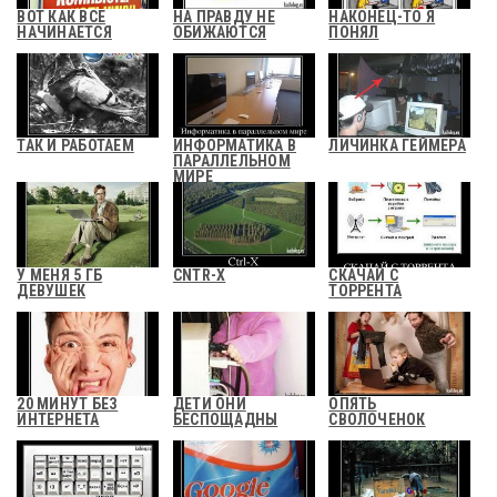
ВОТ КАК ВСЕ
НА ПРАВДУ НЕ
НАКОНЕЦ-ТО Я
НАЧИНАЕТСЯ
ОБИЖАЮТСЯ
ПОНЯЛ
ТАК И РАБОТАЕМ
ИНФОРМАТИКА В
ЛИЧИНКА ГЕЙМЕРА
ПАРАЛЛЕЛЬНОМ
МИРЕ
У МЕНЯ 5 ГБ
CNTR-X
СКАЧАЙ С
ДЕВУШЕК
ТОРРЕНТА
20 МИНУТ БЕЗ
ДЕТИ ОНИ
ОПЯТЬ
ИНТЕРНЕТА
БЕСПОЩАДНЫ
СВОЛОЧЕНОК