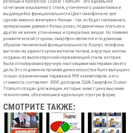
роскоши и прогресса. Cruiser Titanium - это идеальное
сочетание изысканного стиля, утончённого романтизма и
выдающейся функциональности.Цвет сматфона не зря
сделан именно жемчужно-белым - так он будет напоминать
прекрасными дамам о белых розах, подвенечных платьях и
других не менее утончённых и прекрасных вещах. Но помимо
романтической стороны, смартфон является и подлинным
образом технической функциональности. Корпус телефона
выточен из единого куска металла титана, а круглые кнопки
созданы из высокопрочной нержавеющей стали, которая
была отполирована вручную настоящими мастерами своего
дела.Это подлинное произведение искусства было выпущено
только ограниченным тиражом в 999 экземпляров, а его
стоимость составляет 3000 долларов США.Смартфон Cruiser
Titanium создан для женщин, которые знают цену высоким
технологиям, облеченным в идеальную строгую форму.
СМОТРИТЕ ТАКЖЕ: