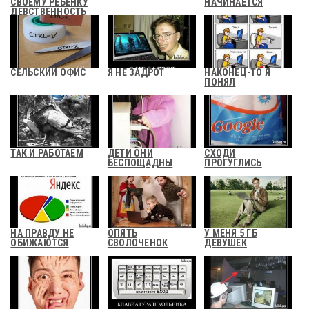
СВОЕМУ РЕБЕНКУ
НАЧИНАЕТСЯ
ДЕВСТВЕННОСТЬ
СЕЛЬСКИЙ ОФИС
Я НЕ ЗАДРОТ
НАКОНЕЦ-ТО Я
ПОНЯЛ
ТАК И РАБОТАЕМ
ДЕТИ ОНИ
СХОДИ
БЕСПОЩАДНЫ
ПРОГУГЛИСЬ
НА ПРАВДУ НЕ
ОПЯТЬ
У МЕНЯ 5 ГБ
ОБИЖАЮТСЯ
СВОЛОЧЕНОК
ДЕВУШЕК