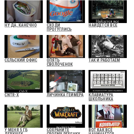
НУ ДА, КАНЕЧНО
СХОДИ
НАЙДЕТСЯ ВСЁ
ПРОГУГЛИСЬ
СЕЛЬСКИЙ ОФИС
ОПЯТЬ
ТАК И РАБОТАЕМ
СВОЛОЧЕНОК
CNTR-X
ЛИЧИНКА ГЕЙМЕРА
КЛАВИАТУРА
ШКОЛЬНИКА
У МЕНЯ 5 ГБ
СОХРАНИТЕ
ВОТ КАК ВСЕ
ДЕВУШЕК
СВОЕМУ РЕБЕНКУ
НАЧИНАЕТСЯ