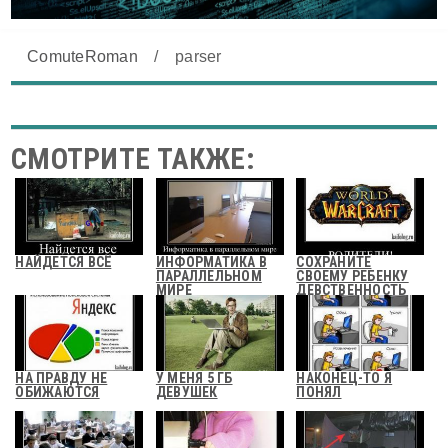
ComuteRoman
/
parser
СМОТРИТЕ ТАКЖЕ:
НАЙДЕТСЯ ВСЁ
ИНФОРМАТИКА В
СОХРАНИТЕ
ПАРАЛЛЕЛЬНОМ
СВОЕМУ РЕБЕНКУ
МИРЕ
ДЕВСТВЕННОСТЬ
НА ПРАВДУ НЕ
У МЕНЯ 5 ГБ
НАКОНЕЦ-ТО Я
ОБИЖАЮТСЯ
ДЕВУШЕК
ПОНЯЛ