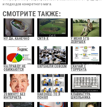
и подходов конкретного мага.
СМОТРИТЕ ТАКЖЕ:
НУ ДА, КАНЕЧНО
CNTR-X
У МЕНЯ 5 ГБ
ДЕВУШЕК
НА ПРАВДУ НЕ
ОХРЕНЕЛИ СОВСЕМ
СКАЧАЙ С
ОБИЖАЮТСЯ
ТОРРЕНТА
20 МИНУТ БЕЗ
НАКОНЕЦ-ТО Я
КЛАВИАТУРА
ИНТЕРНЕТА
ПОНЯЛ
ШКОЛЬНИКА