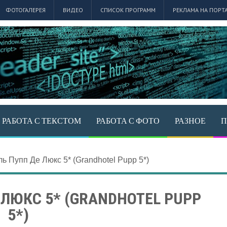
ФОТОГАЛЕРЕЯ
ВИДЕО
СПИСОК ПРОГРАММ
РЕКЛАМА НА ПОРТ
РАБОТА С ТЕКСТОМ
РАБОТА С ФОТО
РАЗНОЕ
П
ль Пупп Де Люкс 5* (Grandhotel Pupp 5*)
 ЛЮКС 5* (GRANDHOTEL PUPP
5*)