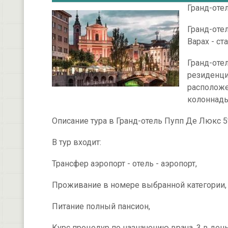
Гранд-отел
Гранд-отел
Варах - с
Гранд-оте
резиденци
расположе
колоннады
Описание тура в Гранд-отель Пупп Де Люкс 5
В тур входит:
Трансфер аэропорт - отель - аэропорт,
Проживание в номере выбранной категории,
Питание полный пансион,
Курс процедур по назначению врача, 3 в день