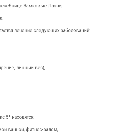
 лечебнице Замковые Лазни,
а.
агается лечение следующих заболеваний:
рение, лишний вес),
с 5* находятся:
вой ванной, фитнес-залом,