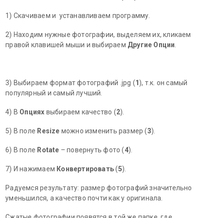
1) Скачиваем и устанавливаем программу.
2) Находим нужные фотографии, выделяем их, кликаем
правой клавишей мыши и выбираем
Другие Опции
.
3) Выбираем формат фотографий .jpg (
1
), т.к. он самый
популярный и самый лучший.
4) В
Опциях
выбираем качество (
2
).
5) В поле
Resize
можно изменить размер (
3
).
6) В поле
Rotate
– повернуть фото (
4
).
7) И нажимаем
Конвертировать
(
5
).
Радуемся результату: размер фотографий значительно
уменьшился, а качество почти как у оригинала.
Сжатые фотографии появятся в той же папке, где