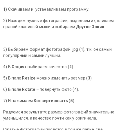
1) Скачиваем и устанавливаем программу.
2) Находим нужные фотографии, выделяем их, кликаем
правой клавишей мыши и выбираем
Другие Опции
.
3) Выбираем формат фотографий .jpg (
1
), т.к. он самый
популярный и самый лучший.
4) В
Опциях
выбираем качество (
2
).
5) В поле
Resize
можно изменить размер (
3
).
6) В поле
Rotate
– повернуть фото (
4
).
7) И нажимаем
Конвертировать
(
5
).
Радуемся результату: размер фотографий значительно
уменьшился, а качество почти как у оригинала.
Сжатые фотографии появятся в той же папке, где