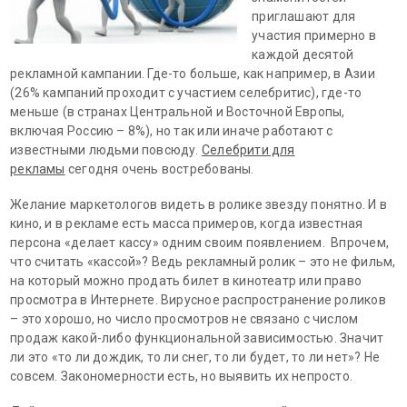
приглашают для
участия примерно в
каждой десятой
рекламной кампании. Где-то больше, как например, в Азии
(26% кампаний проходит с участием селебритис), где-то
меньше (в странах Центральной и Восточной Европы,
включая Россию – 8%), но так или иначе работают с
известными людьми повсюду.
Селебрити для
рекламы
сегодня очень востребованы.
Желание маркетологов видеть в ролике звезду понятно. И в
кино, и в рекламе есть масса примеров, когда известная
персона «делает кассу» одним своим появлением. Впрочем,
что считать «кассой»? Ведь рекламный ролик – это не фильм,
на который можно продать билет в кинотеатр или право
просмотра в Интернете. Вирусное распространение роликов
– это хорошо, но число просмотров не связано с числом
продаж какой-либо функциональной зависимостью. Значит
ли это «то ли дождик, то ли снег, то ли будет, то ли нет»? Не
совсем. Закономерности есть, но выявить их непросто.