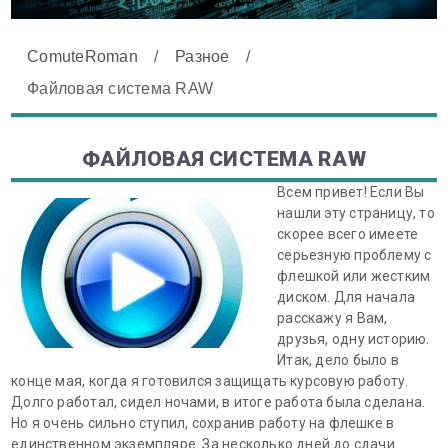
ComuteRoman
/
Разное
/
Файловая система RAW
ФАЙЛОВАЯ СИСТЕМА RAW
Всем привет! Если Вы
нашли эту страницу, то
скорее всего имеете
серьезную проблему с
флешкой или жестким
диском. Для начала
расскажу я Вам,
друзья, одну историю.
Итак, дело было в
конце мая, когда я готовился защищать курсовую работу.
Долго работал, сидел ночами, в итоге работа была сделана.
Но я очень сильно ступил, сохранив работу на флешке в
единственном экземпляре. За несколько дней до сдачи