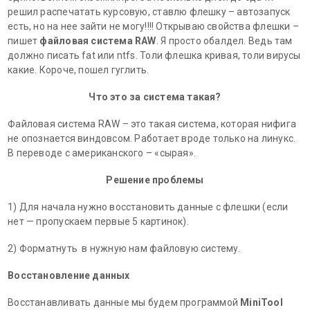
решил распечатать курсовую, ставлю флешку – автозапуск
есть, но на нее зайти не могу!!!! Открываю свойства флешки –
пишет
файловая система RAW
. Я просто обалдел. Ведь там
должно писать fat или ntfs. Толи флешка кривая, толи вирусы
какие. Короче, пошел гуглить.
Что это за система такая
?
Файловая система RAW – это такая система, которая нифига
не опознается виндовсом. Работает вроде только на линукс.
В переводе с американского – «сырая».
Решение проблемы
1) Для начала нужно восстановить данные с флешки (если
нет — пропускаем первые 5 картинок).
2) Форматнуть в нужную нам файловую систему.
Восстановление данных
Восстанавливать данные мы будем программой
MiniTool