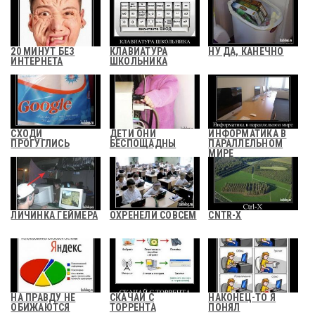
20 МИНУТ БЕЗ
КЛАВИАТУРА
НУ ДА, КАНЕЧНО
ИНТЕРНЕТА
ШКОЛЬНИКА
СХОДИ
ДЕТИ ОНИ
ИНФОРМАТИКА В
ПРОГУГЛИСЬ
БЕСПОЩАДНЫ
ПАРАЛЛЕЛЬНОМ
МИРЕ
ЛИЧИНКА ГЕЙМЕРА
ОХРЕНЕЛИ СОВСЕМ
CNTR-X
НА ПРАВДУ НЕ
СКАЧАЙ С
НАКОНЕЦ-ТО Я
ОБИЖАЮТСЯ
ТОРРЕНТА
ПОНЯЛ