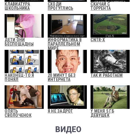
КЛАВИАТУРА
СХОДИ
СКАЧАЙ С
ШКОЛЬНИКА
ПРОГУГЛИСЬ
ТОРРЕНТА
ДЕТИ ОНИ
ИНФОРМАТИКА В
CNTR-X
БЕСПОЩАДНЫ
ПАРАЛЛЕЛЬНОМ
МИРЕ
НАКОНЕЦ-ТО Я
20 МИНУТ БЕЗ
ТАК И РАБОТАЕМ
ПОНЯЛ
ИНТЕРНЕТА
ОПЯТЬ
Я НЕ ЗАДРОТ
У МЕНЯ 5 ГБ
СВОЛОЧЕНОК
ДЕВУШЕК
ВИДЕО