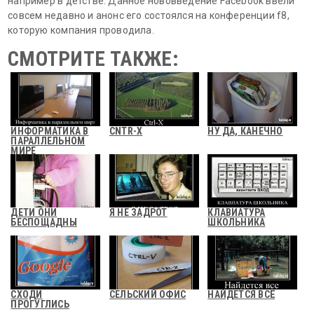
например в детстве. Данное нововведение Facebook ввели
совсем недавно и анонс его состоялся на конференции f8,
которую компания проводила.
СМОТРИТЕ ТАКЖЕ:
ИНФОРМАТИКА В
CNTR-X
НУ ДА, КАНЕЧНО
ПАРАЛЛЕЛЬНОМ
МИРЕ
ДЕТИ ОНИ
Я НЕ ЗАДРОТ
КЛАВИАТУРА
БЕСПОЩАДНЫ
ШКОЛЬНИКА
СХОДИ
СЕЛЬСКИЙ ОФИС
НАЙДЕТСЯ ВСЁ
ПРОГУГЛИСЬ