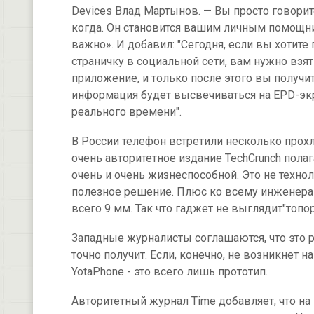
Devices Влад Мартынов. — Вы просто говори
когда. Он становится вашим личным помощни
важно». И добавил: "Сегодня, если вы хотит
страничку в социальной сети, вам нужно взя
приложение, и только после этого вы получ
информация будет высвечиваться на EPD-эк
реального времени".
В России телефон встретили несколько прохл
очень авторитетное издание TechCrunch полаг
очень и очень жизнеспособной. Это не техно
полезное решение. Плюс ко всему инженерам
всего 9 мм. Так что гаджет не выглядит"топор
Западные журналисты соглашаются, что это р
точно получит. Если, конечно, не возникнет
YotaPhone - это всего лишь прототип.
Авторитетный журнал Time добавляет, что н