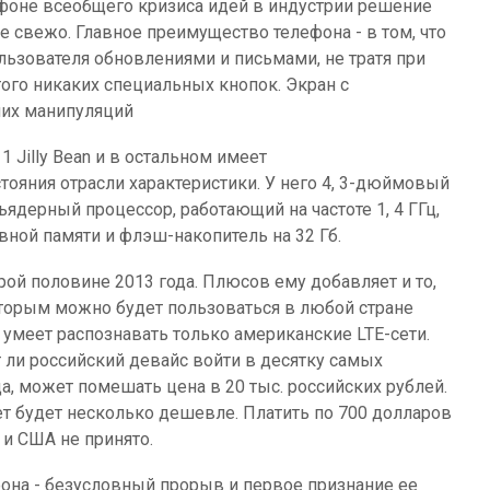
оне всеобщего кризиса идей в индустрии решение
 свежо. Главное преимущество телефона - в том, что
льзователя обновлениями и письмами, не тратя при
того никаких специальных кнопок. Экран с
ших манипуляций
1 Jilly Bean и в остальном имеет
ояния отрасли характеристики. У него 4, 3-дюймовый
ядерный процессор, работающий на частоте 1, 4 ГГц,
вной памяти и флэш-накопитель на 32 Гб.
ой половине 2013 года. Плюсов ему добавляет и то,
оторым можно будет пользоваться в любой стране
й умеет распознавать только американские LTE-сети.
 ли российский девайс войти в десятку самых
, может помешать цена в 20 тыс. российских рублей.
жет будет несколько дешевле. Платить по 700 долларов
и США не принято.
фона - безусловный прорыв и первое признание ее