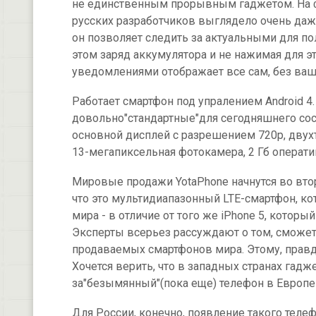
не единственным прорывным гаджетом. На ф
русских разработчиков выглядело очень даже
он позволяет следить за актуальными для по
этом заряд аккумулятора и не нажимая для э
уведомлениями отображает все сам, без ва
Работает смартфон под упралением Android 4. 
довольно"стандартные"для сегодняшнего сост
основной дисплей с разрешением 720p, двухъ
13-мегапиксельная фотокамера, 2 Гб операти
Мировые продажи YotaPhone начнутся во втор
что это мультидиапазонный LTE-смартфон, к
мира - в отличие от того же iPhone 5, которы
Эксперты всерьез рассуждают о том, сможет
продаваемых смартфонов мира. Этому, правда
Хочется верить, что в западных странах гад
за"безымянный"(пока еще) телефон в Европе 
Для России, конечно, появление такого теле