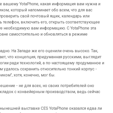
те вашему YotaPhone, какая информация вам нужна и
ком, который напоминает обо всем, что для вас
е проверить свой почтовый ящик, календарь или
ть телефон, включить его, открыть соответствующее
ите необходимую вам информацию. С YotaPhone эта
ране самостоятельно и обновляться в режиме
адно. На Западе же его оценили очень высоко. Так,
ает, что концепция, придуманная русскими, выглядит
логии ради технологий, а по-настоящему продуманное и
 удалось сохранить относительно тонкий корпус -
иком", хотя, конечно, мог бы.
ешение - не для всех, но своих потребителей оно
 накладок с конвейерным производством, ведь сейчас
а нынешней выставке CES YotaPhone оказался едва ли