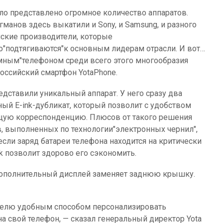
ло представлено огромное количество аппаратов.
гманов здесь выкатили и Sony, и Samsung, и разного
йские производители, которые
о"подтягиваются"к основным лидерам отрасли. И вот…
ным"телефоном среди всего этого многообразия
российский смартфон YotaPhone.
едставили уникальный аппарат. У него сразу два
ый E-ink-дубликат, который позволит с удобством
ящую корреспонденцию. Плюсов от такого решения
ов, выполненных по технологии"электронных чернил",
если заряд батареи телефона находится на критически
nk позволит здорово его сэкономить.
дополнительный дисплей заменяет заднюю крышку.
телю удобным способом персонализировать
а свой телефон, — сказал генеральный директор Yota