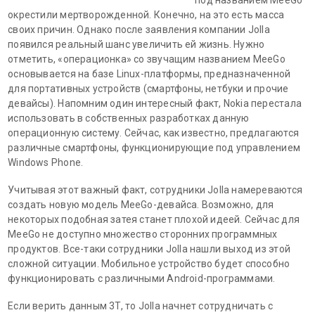
окрестили мертворожденной. Конечно, на это есть масса
своих причин. Однако после заявления компании Jolla
появился реальный шанс увеличить ей жизнь. Нужно
отметить, «операционка» со звучащим названием MeeGo
основывается на базе Linux-платформы, предназначенной
для портативных устройств (смартфоны, нетбуки и прочие
девайсы). Напомним один интересный факт, Nokia перестала
использовать в собственных разработках данную
операционную систему. Сейчас, как известно, предлагаются
различные смартфоны, функционирующие под управлением
Windows Phone.
Учитывая этот важный факт, сотрудники Jolla намереваются
создать новую модель MeeGo-девайса. Возможно, для
некоторых подобная затея станет плохой идеей. Сейчас для
MeeGo не доступно множество сторонних программных
продуктов. Все-таки сотрудники Jolla нашли выход из этой
сложной ситуации. Мобильное устройство будет способно
функционировать с различными Android-программами.
Если верить данным 3T, то Jolla начнет сотрудничать с