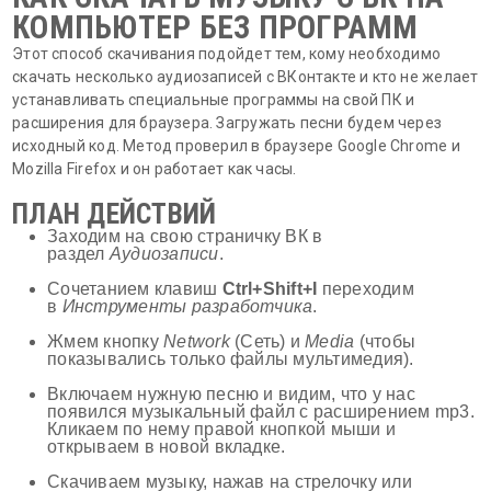
КОМПЬЮТЕР БЕЗ ПРОГРАММ
Этот способ скачивания подойдет тем, кому необходимо
скачать несколько аудиозаписей с ВКонтакте и кто не желает
устанавливать специальные программы на свой ПК и
расширения для браузера. Загружать песни будем через
исходный код. Метод проверил в браузере Google Chrome и
Mozilla Firefox и он работает как часы.
ПЛАН ДЕЙСТВИЙ
Заходим на свою страничку ВК в
раздел
Аудиозаписи
.
Сочетанием клавиш
Ctrl+Shift+I
переходим
в
Инструменты разработчика
.
Жмем кнопку
Network
(Сеть) и
Media
(чтобы
показывались только файлы мультимедия).
Включаем нужную песню и видим, что у нас
появился музыкальный файл с расширением mp3.
Кликаем по нему правой кнопкой мыши и
открываем в новой вкладке.
Скачиваем музыку, нажав на стрелочку или