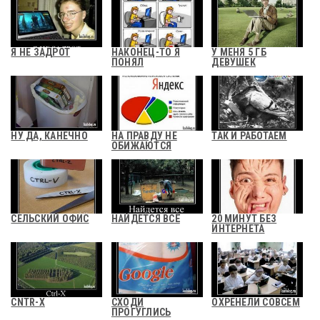
Я НЕ ЗАДРОТ
НАКОНЕЦ-ТО Я
У МЕНЯ 5 ГБ
ПОНЯЛ
ДЕВУШЕК
НУ ДА, КАНЕЧНО
НА ПРАВДУ НЕ
ТАК И РАБОТАЕМ
ОБИЖАЮТСЯ
СЕЛЬСКИЙ ОФИС
НАЙДЕТСЯ ВСЁ
20 МИНУТ БЕЗ
ИНТЕРНЕТА
CNTR-X
СХОДИ
ОХРЕНЕЛИ СОВСЕМ
ПРОГУГЛИСЬ