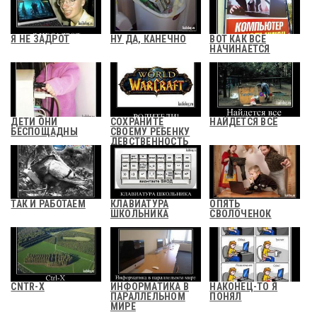
Я НЕ ЗАДРОТ
НУ ДА, КАНЕЧНО
ВОТ КАК ВСЕ
НАЧИНАЕТСЯ
ДЕТИ ОНИ
СОХРАНИТЕ
НАЙДЕТСЯ ВСЁ
БЕСПОЩАДНЫ
СВОЕМУ РЕБЕНКУ
ДЕВСТВЕННОСТЬ
ТАК И РАБОТАЕМ
КЛАВИАТУРА
ОПЯТЬ
ШКОЛЬНИКА
СВОЛОЧЕНОК
CNTR-X
ИНФОРМАТИКА В
НАКОНЕЦ-ТО Я
ПАРАЛЛЕЛЬНОМ
ПОНЯЛ
МИРЕ