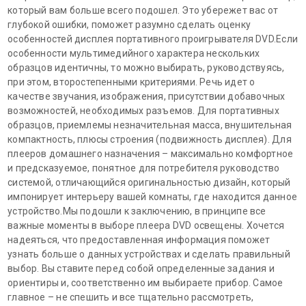
который вам больше всего подошел. Это убережет вас от
глубокой ошибки, поможет разумно сделать оценку
особенностей дисплея портативного проигрывателя DVD.Если
особенности мультимедийного характера нескольких
образцов идентичны, то можно выбирать, руководствуясь,
при этом, второстепенными критериями. Речь идет о
качестве звучания, изображения, присутствии добавочных
возможностей, необходимых разъемов. Для портативных
образцов, приемлемы незначительная масса, внушительная
компактность, плюсы строения (подвижность дисплея). Для
плееров домашнего назначения – максимально комфортное
и предсказуемое, понятное для потребителя руководство
системой, отличающийся оригинальностью дизайн, который
импонирует интерьеру вашей комнаты, где находится данное
устройство.Мы подошли к заключению, в принципе все
важные моменты в выборе плеера DVD освещены. Хочется
надеяться, что предоставленная информация поможет
узнать больше о данных устройствах и сделать правильный
выбор. Вы ставите перед собой определенные задания и
ориентиры и, соответственно им выбираете прибор. Самое
главное – не спешить и все тщательно рассмотреть,