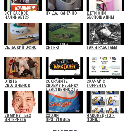
ВОТ КАК ВСЕ
НУ ДА, КАНЕЧНО
ДЕТИ ОНИ
НАЧИНАЕТСЯ
БЕСПОЩАДНЫ
СЕЛЬСКИЙ ОФИС
CNTR-X
ТАК И РАБОТАЕМ
ОПЯТЬ
СОХРАНИТЕ
СКАЧАЙ С
СВОЛОЧЕНОК
СВОЕМУ РЕБЕНКУ
ТОРРЕНТА
ДЕВСТВЕННОСТЬ
20 МИНУТ БЕЗ
СХОДИ
НАКОНЕЦ-ТО Я
ИНТЕРНЕТА
ПРОГУГЛИСЬ
ПОНЯЛ