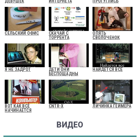
ДЕВУШЕК
ИНТЕРНЕТА
ПРОГУГЛИСЬ
СЕЛЬСКИЙ ОФИС
СКАЧАЙ С
ОПЯТЬ
ТОРРЕНТА
СВОЛОЧЕНОК
Я НЕ ЗАДРОТ
ДЕТИ ОНИ
НАЙДЕТСЯ ВСЁ
БЕСПОЩАДНЫ
ВОТ КАК ВСЕ
CNTR-X
ЛИЧИНКА ГЕЙМЕРА
НАЧИНАЕТСЯ
ВИДЕО