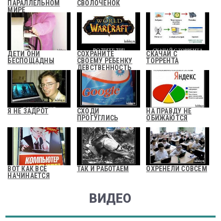
ПАРАЛЛЕЛЬНОМ
СВОЛОЧЕНОК
МИРЕ
ДЕТИ ОНИ
СОХРАНИТЕ
СКАЧАЙ С
БЕСПОЩАДНЫ
СВОЕМУ РЕБЕНКУ
ТОРРЕНТА
ДЕВСТВЕННОСТЬ
Я НЕ ЗАДРОТ
СХОДИ
НА ПРАВДУ НЕ
ПРОГУГЛИСЬ
ОБИЖАЮТСЯ
ВОТ КАК ВСЕ
ТАК И РАБОТАЕМ
ОХРЕНЕЛИ СОВСЕМ
НАЧИНАЕТСЯ
ВИДЕО