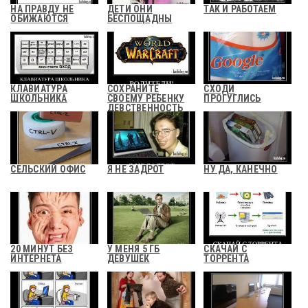
НА ПРАВДУ НЕ
ДЕТИ ОНИ
ТАК И РАБОТАЕМ
ОБИЖАЮТСЯ
БЕСПОЩАДНЫ
КЛАВИАТУРА
СОХРАНИТЕ
СХОДИ
ШКОЛЬНИКА
СВОЕМУ РЕБЕНКУ
ПРОГУГЛИСЬ
ДЕВСТВЕННОСТЬ
СЕЛЬСКИЙ ОФИС
Я НЕ ЗАДРОТ
НУ ДА, КАНЕЧНО
20 МИНУТ БЕЗ
У МЕНЯ 5 ГБ
СКАЧАЙ С
ИНТЕРНЕТА
ДЕВУШЕК
ТОРРЕНТА