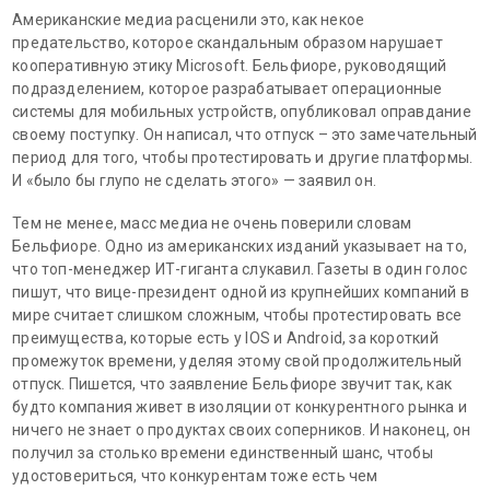
Американские медиа расценили это, как некое
предательство, которое скандальным образом нарушает
кооперативную этику Microsoft. Бельфиоре, руководящий
подразделением, которое разрабатывает операционные
системы для мобильных устройств, опубликовал оправдание
своему поступку. Он написал, что отпуск – это замечательный
период для того, чтобы протестировать и другие платформы.
И «было бы глупо не сделать этого» — заявил он.
Тем не менее, масс медиа не очень поверили словам
Бельфиоре. Одно из американских изданий указывает на то,
что топ-менеджер ИТ-гиганта слукавил. Газеты в один голос
пишут, что вице-президент одной из крупнейших компаний в
мире считает слишком сложным, чтобы протестировать все
преимущества, которые есть у IOS и Android, за короткий
промежуток времени, уделяя этому свой продолжительный
отпуск. Пишется, что заявление Бельфиоре звучит так, как
будто компания живет в изоляции от конкурентного рынка и
ничего не знает о продуктах своих соперников. И наконец, он
получил за столько времени единственный шанс, чтобы
удостовериться, что конкурентам тоже есть чем