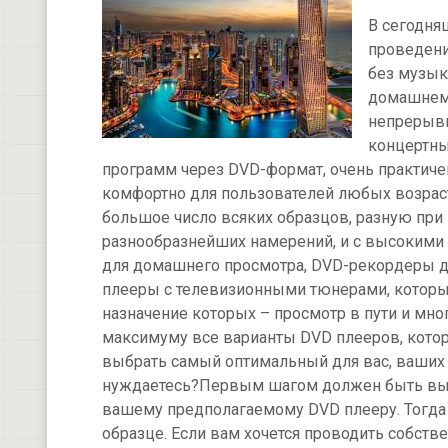
В сегодня
проведени
без музыки
домашнем о
непрерывн
концертны
программ через DVD-формат, очень практичен
комфортно для пользователей любых возрас
большое число всяких образцов, разную при
разнообразнейших намерений, и с высокими
для домашнего просмотра, DVD-рекордеры д
плееры с телевизионными тюнерами, которые
назначение которых – просмотр в пути и мног
максимуму все варианты DVD плееров, кото
выбрать самый оптимальный для вас, ваших 
нуждаетесь?Первым шагом должен быть выб
вашему предполагаемому DVD плееру. Тогда 
образце. Если вам хочется проводить собст