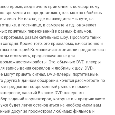
шнее время, люди очень привычны к комфортному
ю времени и не представляют, как можно обойтись
 и кино. Не важно, где он находится – в пути, на
тдыхе, в гостинице, в самолете и т.д., он желает
ых приятных переживаний и разных фильмов,
х программ, развлекательных шоу. Просмотр таких
 сегодня. Кроме того, это приемлемо, качественно и
тных категорий.Компании-изготовители представляют
 этом стоимость, предназначенные для
 возможностями работы. Это: обычные DVD-плееры
ля записывания сериалов и любимых шоу, DVD-
 могут принять сигнал, DVD-плееры портативные,
о других.В данном обозрении, хочется рассмотреть по
рые предлагает современный рынок и помочь
интересов, занятий.В каком DVD плеере вы
ор заданий и ориентиров, которые вы предъявляете
уже будет легче остановиться на необходимом вам
венный досуг за просмотром любимых фильмов и