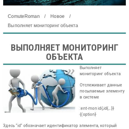
ComuteRoman
/
Новое
/
Выполняет мониторинг объекта
ВЫПОЛНЯЕТ МОНИТОРИНГ
ОБЪЕКТА
Выполняет
мониторинг объекта
Отслеживает данные
посылаемые элементу
в системе
:ent-mon id{,id{,..}}
{(option}
Здесь "id" обозначает идентификатор элемента, который