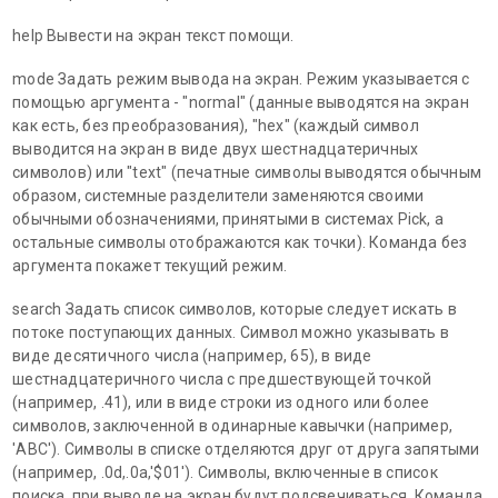
help Вывести на экран текст помощи.
mode Задать режим вывода на экран. Режим указывается с
помощью аргумента - "normal" (данные выводятся на экран
как есть, без преобразования), "hex" (каждый символ
выводится на экран в виде двух шестнадцатеричных
символов) или "text" (печатные символы выводятся обычным
образом, системные разделители заменяются своими
обычными обозначениями, принятыми в системах Pick, а
остальные символы отображаются как точки). Команда без
аргумента покажет текущий режим.
search Задать список символов, которые следует искать в
потоке поступающих данных. Символ можно указывать в
виде десятичного числа (например, 65), в виде
шестнадцатеричного числа с предшествующей точкой
(например, .41), или в виде строки из одного или более
символов, заключенной в одинарные кавычки (например,
'ABC'). Символы в списке отделяются друг от друга запятыми
(например, .0d,.0a,'$01'). Символы, включенные в список
поиска, при выводе на экран будут подсвечиваться. Команда