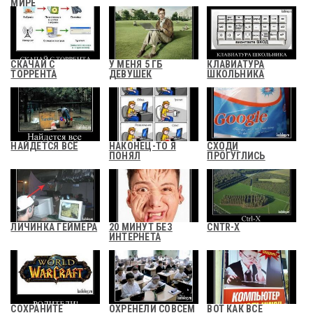
МИРЕ
СКАЧАЙ С
У МЕНЯ 5 ГБ
КЛАВИАТУРА
ТОРРЕНТА
ДЕВУШЕК
ШКОЛЬНИКА
НАЙДЕТСЯ ВСЁ
НАКОНЕЦ-ТО Я
СХОДИ
ПОНЯЛ
ПРОГУГЛИСЬ
ЛИЧИНКА ГЕЙМЕРА
20 МИНУТ БЕЗ
CNTR-X
ИНТЕРНЕТА
СОХРАНИТЕ
ОХРЕНЕЛИ СОВСЕМ
ВОТ КАК ВСЕ