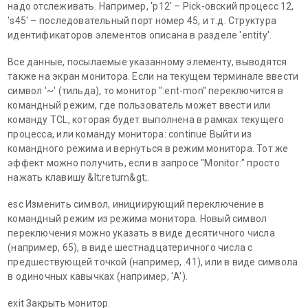
надо отслеживать. Например, 'p12' – Pick-овский процесс 12,
's45' – последовательный порт номер 45, и т.д. Структура
идентификаторов элементов описана в разделе 'entity'.
Все данные, посылаемые указанному элементу, выводятся
также на экран монитора. Если на текущем терминале ввести
символ '~' (тильда), то монитор ":ent-mon" переключится в
командный режим, где пользователь может ввести или
команду TCL, которая будет выполнена в рамках текущего
процесса, или команду монитора: continue Выйти из
командного режима и вернуться в режим монитора. Тот же
эффект можно получить, если в запросе "Monitor:" просто
нажать клавишу &lt;return&gt;.
esc Изменить символ, инициирующий переключение в
командный режим из режима монитора. Новый символ
переключения можно указать в виде десятичного числа
(например, 65), в виде шестнадцатеричного числа с
предшествующей точкой (например, .41), или в виде символа
в одиночных кавычках (например, 'A').
exit Закрыть монитор.