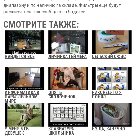
диапазону и по наличию га складе. Фильтры ещё будут
расширяться, как сообщают в Яндексе.
СМОТРИТЕ ТАКЖЕ:
НАЙДЕТСЯ ВСЁ
ЛИЧИНКА ГЕЙМЕРА
СЕЛЬСКИЙ ОФИС
ИНФОРМАТИКА В
ОПЯТЬ
НАКОНЕЦ-ТО Я
ПАРАЛЛЕЛЬНОМ
СВОЛОЧЕНОК
ПОНЯЛ
МИРЕ
У МЕНЯ 5 ГБ
КЛАВИАТУРА
НУ ДА, КАНЕЧНО
ДЕВУШЕК
ШКОЛЬНИКА