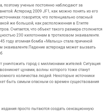
да, поэтому ученые постоянно наблюдают за
етой. Астероид 2009 JF1, как можно понять из его
 источниках говорится, что потенциально опасный
такой же большой, как расположенная в Египте
ров. Считается, что объект такого размера столкнется
щностью 230 килотоннам в тротиловом эквиваленте.
945 году атомная бомба «Малыш» стала причиной
м эквиваленте.Падение астероида может вызвать
мб
т уничтожить город с миллионами жителей. Ситуация
 возникнет цунами, волны которого тоже станут
ромного количества людей. Некоторые источники
ожет быть самым опасным со времен существования
издания просто пытаются создать сенсационную