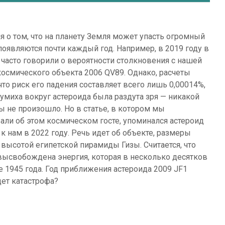
 о том, что на планету Земля может упасть огромный
появляются почти каждый год. Например, в 2019 году в
 часто говорили о вероятности столкновения с нашей
космического объекта 2006 QV89. Однако, расчеты
что риск его падения составляет всего лишь 0,00014%,
умиха вокруг астероида была раздута зря — никакой
ы не произошло. Но в статье, в котором мы
али об этом космическом госте, упоминался астероид
к нам в 2022 году. Речь идет об объекте, размеры
высотой египетской пирамиды Гизы. Считается, что
 высвобождена энергия, которая в несколько десятков
 1945 года. Год приближения астероида 2009 JF1
дет катастрофа?