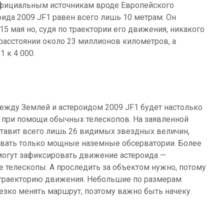
 официальным источникам вроде Европейского
оида 2009 JF1 равен всего лишь 10 метрам. Он
 15 мая но, судя по траектории его движения, никакого
 расстоянии около 23 миллионов километров, а
 к 4 000.
между Землей и астероидом 2009 JF1 будет настолько
 при помощи обычных телескопов. На заявленной
ставит всего лишь 26 видимых звездных величин,
зовать только мощные наземные обсерватории. Более
смогут зафиксировать движение астероида —
 телескопы. А проследить за объектом нужно, потому
ю траекторию движения. Небольшие по размерам
езко менять маршрут, поэтому важно быть начеку.