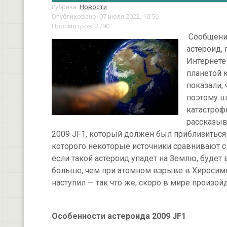
Рубрика:
Новости
Опубликовано: 07 июля 2022, 10:56
Просмотров: 3790
Сообщения
астероид, 
Интернете
планетой 
показали, 
поэтому ш
катастроф
рассказыв
2009 JF1, который должен был приблизиться 
которого некоторые источники сравнивают с 
если такой астероид упадет на Землю, будет
больше, чем при атомном взрыве в Хиросиме
наступил — так что же, скоро в мире произой
Особенности астероида 2009 JF1