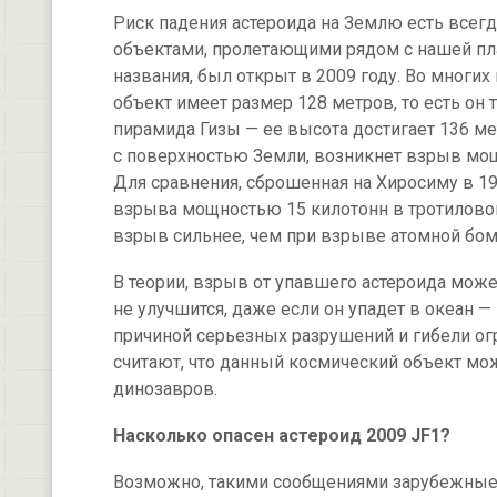
Риск падения астероида на Землю есть всег
объектами, пролетающими рядом с нашей план
названия, был открыт в 2009 году. Во многих
объект имеет размер 128 метров, то есть он 
пирамида Гизы — ее высота достигает 136 мет
с поверхностью Земли, возникнет взрыв мо
Для сравнения, сброшенная на Хиросиму в 1
взрыва мощностью 15 килотонн в тротилово
взрыв сильнее, чем при взрыве атомной бо
В теории, взрыв от упавшего астероида може
не улучшится, даже если он упадет в океан —
причиной серьезных разрушений и гибели ог
считают, что данный космический объект м
динозавров.
Насколько опасен астероид 2009 JF1?
Возможно, такими сообщениями зарубежные 