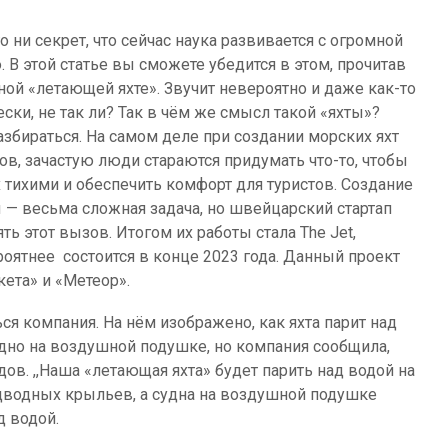
о ни секрет, что сейчас наука развивается с огромной
 В этой статье вы сможете убедится в этом, прочитав
ной «летающей яхте». Звучит невероятно и даже как-то
ски, не так ли? Так в чём же смысл такой «яхты»?
азбираться. На самом деле при создании морских яхт
ов, зачастую люди стараются придумать что-то, чтобы
х тихими и обеспечить комфорт для туристов. Создание
ы — весьма сложная задача, но швейцарский стартап
ть этот вызов. Итогом их работы стала The Jet,
оятнее состоится в конце 2023 года. Данный проект
ета» и «Метеор».
ься компания. На нём изображено, как яхта парит над
удно на воздушной подушке, но компания сообщила,
дов. ,,Наша «летающая яхта» будет парить над водой на
дводных крыльев, а судна на воздушной подушке
д водой.