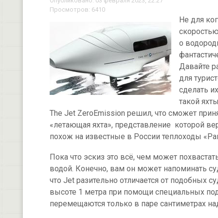
Опубликовано: 03 февраля 2023, 22:27
Просмотров: 6410
Не для ког
скоростью.
о водород
фантастиче
Давайте р
для турист
сделать и
такой яхт
The Jet ZeroEmission решил, что сможет приня
«летающая яхта», представление которой вер
похож на известные в России теплоходы «Рак
Пока что эскиз это всё, чем может похвастат
водой. Конечно, вам он может напоминать с
что Jet разительно отличается от подобных су
высоте 1 метра при помощи специальных по
перемещаются только в паре сантиметрах на