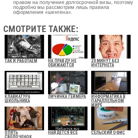
правом на получение долгосрочной визы, поэтому
подробно мы рассмотрим лишь правила
оформления «шенгена».
СМОТРИТЕ ТАКЖЕ:
ТАК И РАБОТАЕМ
НА ПРАВДУ НЕ
20 МИНУТ БЕЗ
ОБИЖАЮТСЯ
ИНТЕРНЕТА
КЛАВИАТУРА
ЛИЧИНКА ГЕЙМЕРА
ИНФОРМАТИКА В
ШКОЛЬНИКА
ПАРАЛЛЕЛЬНОМ
МИРЕ
ОПЯТЬ
НАЙДЕТСЯ ВСЁ
СЕЛЬСКИЙ ОФИС
СВОЛОЧЕНОК