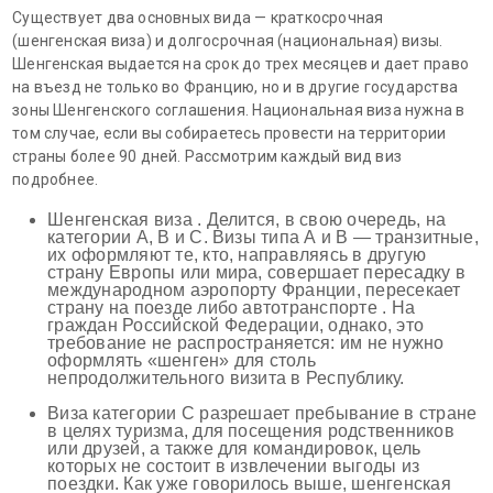
Существует два основных вида — краткосрочная
(шенгенская виза) и долгосрочная (национальная) визы.
Шенгенская выдается на срок до трех месяцев и дает право
на въезд не только во Францию, но и в другие государства
зоны Шенгенского соглашения. Национальная виза нужна в
том случае, если вы собираетесь провести на территории
страны более 90 дней. Рассмотрим каждый вид виз
подробнее.
Шенгенская виза . Делится, в свою очередь, на
категории A, В и С. Визы типа А и B — транзитные,
их оформляют те, кто, направляясь в другую
страну Европы или мира, совершает пересадку в
международном аэропорту Франции, пересекает
страну на поезде либо автотранспорте . На
граждан Российской Федерации, однако, это
требование не распространяется: им не нужно
оформлять «шенген» для столь
непродолжительного визита в Республику.
Виза категории С разрешает пребывание в стране
в целях туризма, для посещения родственников
или друзей, а также для командировок, цель
которых не состоит в извлечении выгоды из
поездки. Как уже говорилось выше, шенгенская