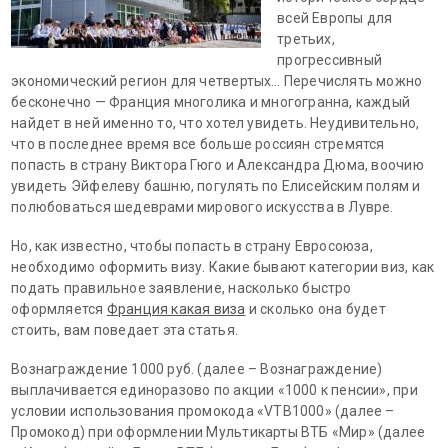
всей Европы для
третьих,
прогрессивный
экономический регион для четвертых… Перечислять можно
бесконечно — Франция многолика и многогранна, каждый
найдет в ней именно то, что хотел увидеть. Неудивительно,
что в последнее время все больше россиян стремятся
попасть в страну Виктора Гюго и Александра Дюма, воочию
увидеть Эйфелеву башню, погулять по Елисейским полям и
полюбоваться шедеврами мирового искусства в Лувре.
Но, как известно, чтобы попасть в страну Евросоюза,
необходимо оформить визу. Какие бывают категории виз, как
подать правильное заявление, насколько быстро
оформляется
Франция какая виза
и сколько она будет
стоить, вам поведает эта статья.
Вознаграждение 1000 руб. (далее – Вознаграждение)
выплачивается единоразово по акции «1000 к пенсии», при
условии использования промокода «VTB1000» (далее –
Промокод) при оформлении Мультикарты ВТБ «Мир» (далее