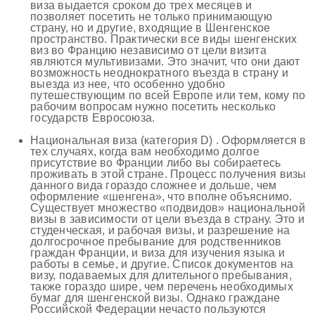
виза выдается сроком до трех месяцев и
позволяет посетить не только принимающую
страну, но и другие, входящие в Шенгенское
пространство. Практически все виды шенгенских
виз во Францию независимо от цели визита
являются мультивизами. Это значит, что они дают
возможность неоднократного въезда в страну и
выезда из нее, что особенно удобно
путешествующим по всей Европе или тем, кому по
рабочим вопросам нужно посетить несколько
государств Евросоюза.
Национальная виза (категория D) . Оформляется в
тех случаях, когда вам необходимо долгое
присутствие во Франции либо вы собираетесь
проживать в этой стране. Процесс получения визы
данного вида гораздо сложнее и дольше, чем
оформление «шенгена», что вполне объяснимо.
Существует множество «подвидов» национальной
визы в зависимости от цели въезда в страну. Это и
студенческая, и рабочая визы, и разрешение на
долгосрочное пребывание для родственников
граждан Франции, и виза для изучения языка и
работы в семье, и другие. Список документов на
визу, подаваемых для длительного пребывания,
также гораздо шире, чем перечень необходимых
бумаг для шенгенской визы. Однако граждане
Российской Федерации нечасто пользуются