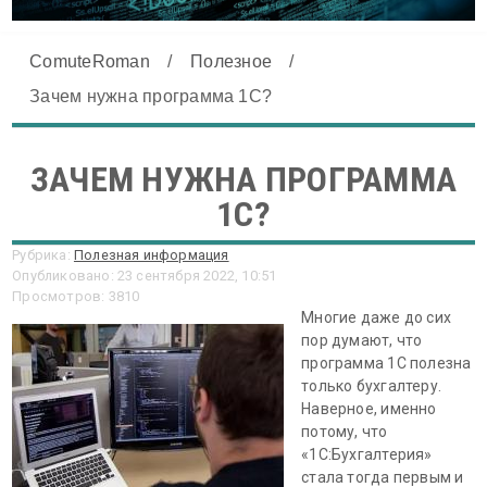
ComuteRoman
/
Полезное
/
Зачем нужна программа 1С?
ЗАЧЕМ НУЖНА ПРОГРАММА
1С?
Рубрика:
Полезная информация
Опубликовано: 23 сентября 2022, 10:51
Просмотров: 3810
Многие даже до сих
пор думают, что
программа 1С полезна
только бухгалтеру.
Наверное, именно
потому, что
«1С:Бухгалтерия»
стала тогда первым и