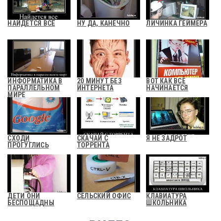
НАЙДЕТСЯ ВСЁ
НУ ДА, КАНЕЧНО
ЛИЧИНКА ГЕЙМЕРА
ИНФОРМАТИКА В
20 МИНУТ БЕЗ
ВОТ КАК ВСЕ
ПАРАЛЛЕЛЬНОМ
ИНТЕРНЕТА
НАЧИНАЕТСЯ
МИРЕ
СХОДИ
СКАЧАЙ С
Я НЕ ЗАДРОТ
ПРОГУГЛИСЬ
ТОРРЕНТА
ДЕТИ ОНИ
СЕЛЬСКИЙ ОФИС
КЛАВИАТУРА
БЕСПОЩАДНЫ
ШКОЛЬНИКА