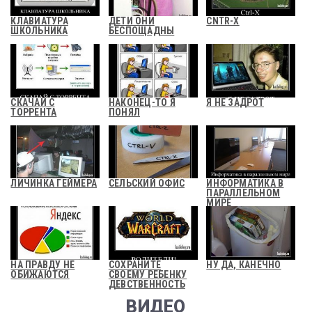
КЛАВИАТУРА
ДЕТИ ОНИ
CNTR-X
ШКОЛЬНИКА
БЕСПОЩАДНЫ
СКАЧАЙ С
НАКОНЕЦ-ТО Я
Я НЕ ЗАДРОТ
ТОРРЕНТА
ПОНЯЛ
ЛИЧИНКА ГЕЙМЕРА
СЕЛЬСКИЙ ОФИС
ИНФОРМАТИКА В
ПАРАЛЛЕЛЬНОМ
МИРЕ
НА ПРАВДУ НЕ
СОХРАНИТЕ
НУ ДА, КАНЕЧНО
ОБИЖАЮТСЯ
СВОЕМУ РЕБЕНКУ
ДЕВСТВЕННОСТЬ
ВИДЕО