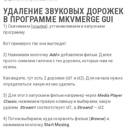
УДАЛЕНИЕ ЗВУКОВЫХ ДОРОЖЕК
В ПРОГРАММЕ MKVMERGE GUI
1) Скачиваем (
ссылка
), устанавливаем и запускаем
программу.
Вот примерно так она выглядит:
2) Нажимаем кнопочку
Add
и добавляем фильм. Далее
просто снимаем галочки с тех дорожек, которые нам не
нужны.
Как видите, тут есть 2 дорожки (id1 и id2). Для начала нужно
определиться какую из них удалить.
3) Для этого запускаем фильм например через
Media Player
Classic
, нажимаем правую клавишу и выбираем, какую
удалим.
Stream1
соответствует id1, а
Stream2
— id2.
4) Потом выбираем, куда сохранять фильм (
Browse
) и
нажимаем кнопочку
Start Muxing
.