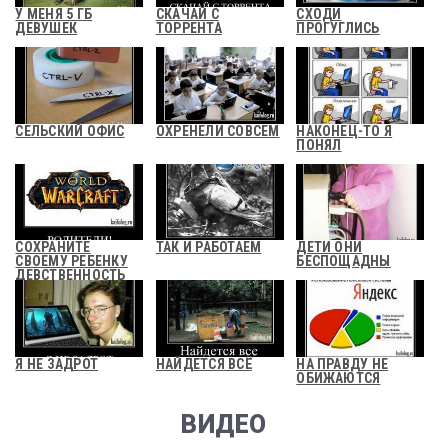
У МЕНЯ 5 ГБ
СКАЧАЙ С
СХОДИ
ДЕВУШЕК
ТОРРЕНТА
ПРОГУГЛИСЬ
СЕЛЬСКИЙ ОФИС
ОХРЕНЕЛИ СОВСЕМ
НАКОНЕЦ-ТО Я
ПОНЯЛ
СОХРАНИТЕ
ТАК И РАБОТАЕМ
ДЕТИ ОНИ
СВОЕМУ РЕБЕНКУ
БЕСПОЩАДНЫ
ДЕВСТВЕННОСТЬ
Я НЕ ЗАДРОТ
НАЙДЕТСЯ ВСЁ
НА ПРАВДУ НЕ
ОБИЖАЮТСЯ
ВИДЕО