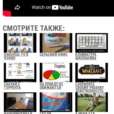
СМОТРИТЕ ТАКЖЕ:
НАКОНЕЦ-ТО Я
СЕЛЬСКИЙ ОФИС
КЛАВИАТУРА
ПОНЯЛ
ШКОЛЬНИКА
СКАЧАЙ С
НА ПРАВДУ НЕ
СОХРАНИТЕ
ТОРРЕНТА
ОБИЖАЮТСЯ
СВОЕМУ РЕБЕНКУ
ДЕВСТВЕННОСТЬ
ИНФОРМАТИКА В
СХОДИ
У МЕНЯ 5 ГБ